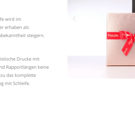
fe wird im
er erhaben als
nbekanntheit steigern.
listische Drucke mit
und Rapportlängen keine
hezu das komplette
g mit Schleife.